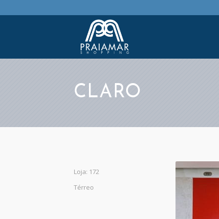
CLARO
Loja: 172
Térreo