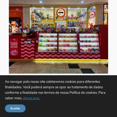
FINI
Ao navegar pelo nosso site coletaremos cookies para diferentes
Doces, balas e chicletes
finalidades. Você poderá sempre se opor ao tratamento de dados
conforme a finalidade nos termos de nossa
Política de cookies. Para
saber mais,
clique aqui.
Aceitar