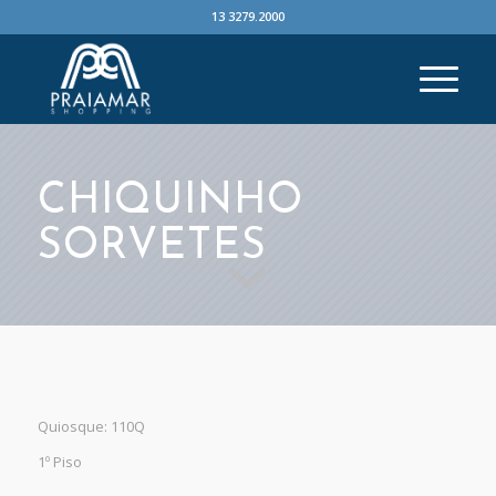
13 3279.2000
CHIQUINHO
SORVETES
Quiosque: 110Q
1º Piso