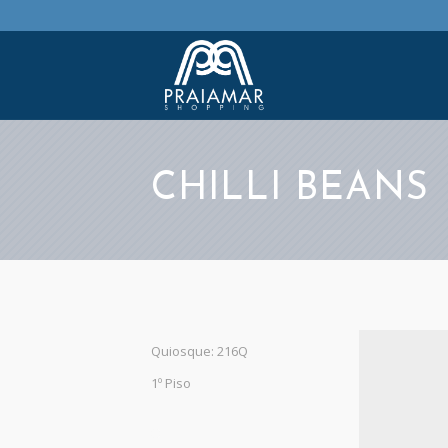
CHILLI BEANS
Quiosque: 216Q
1º Piso