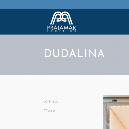
DUDALINA
Loja: 265
1º piso