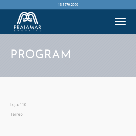
13 3279.2000
PROGRAM
Loja: 110
Térreo