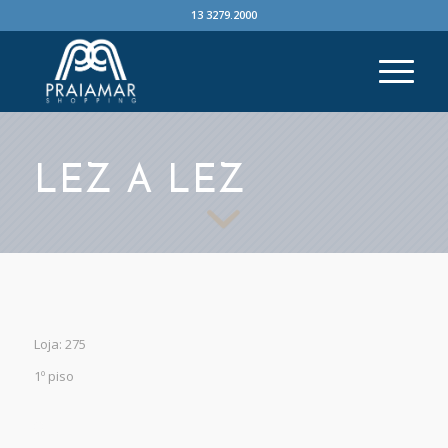
13 3279.2000
LEZ A LEZ
Loja: 275
1º piso