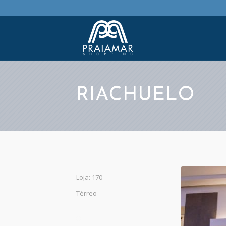
RIACHUELO
Loja: 170
Térreo