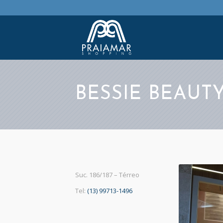
BESSIE BEAUT
Suc. 186/187 – Térreo
Tel:
(13) 99713-1496