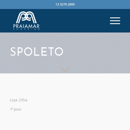
13 3279.2000
SPOLETO
Loja: 235a
1º piso