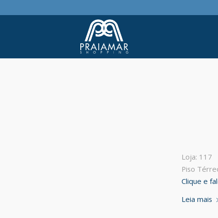
Loja: 117
Piso Térre
Clique e f
Leia mais