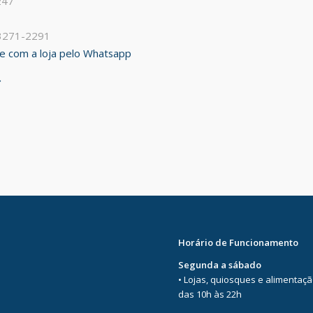
247
 3271-2291
ale com a loja pelo Whatsapp
Horário de Funcionamento
Segunda a sábado
• Lojas, quiosques e alimentaç
das 10h às 22h