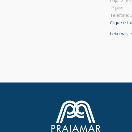
Loja: 246/
1º piso
Telefone:
Clique e f
Leia mais