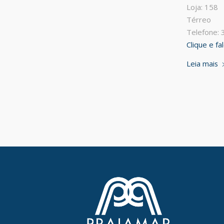
Loja: 158
Térreo
Telefone:
Clique e f
Leia mais