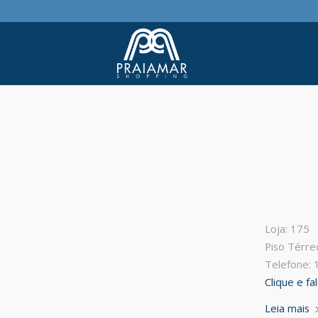
Loja: 175
Piso Térre
Telefone:
Clique e f
Leia mais