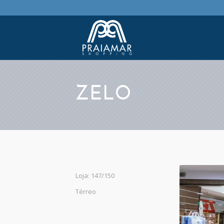
ZELO
Loja: 147/150
Térreo